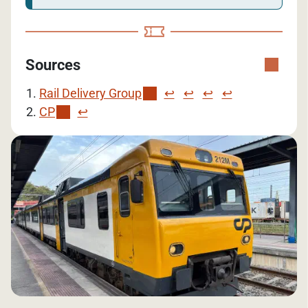
Sources
Rail Delivery Group
↩︎
↩︎
↩︎
↩︎
CP
↩︎