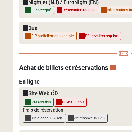
Nightjet (NJ) / EuroNight (EN)
FIP accepté
Réservation requise
Informations i
Bus
FIP partiellement accepté
Réservation requise
Achat de billets et réservations
En ligne
Site Web ČD
Réservation
Billets FIP 50
Frais de réservation:
1re classe: 35 CZK
2re classe: 35 CZK