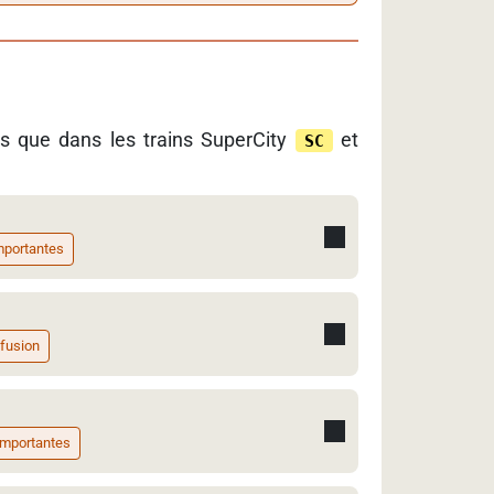
es que dans les trains SuperCity
et
SC
mportantes
fusion
importantes