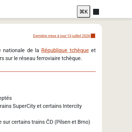
⌘
K
Dernière mise à jour:
13 juillet 2026
e nationale de la
République tchèque
et
s sur le réseau ferroviaire tchèque.
ceptés
ains SuperCity et certains Intercity
e sur certains trains ČD (Pilsen et Brno)