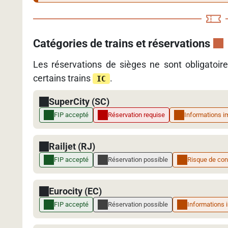
Catégories de trains et réservations
Les réservations de sièges ne sont obligatoir
certains trains
.
IC
SuperCity (SC)
FIP accepté
Réservation requise
Informations i
Railjet (RJ)
FIP accepté
Réservation possible
Risque de con
Eurocity (EC)
FIP accepté
Réservation possible
Informations 