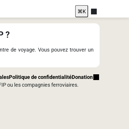
⌘
K
P ?
entre de voyage. Vous pouvez trouver un
ales
Politique de confidentialité
Donation
e FIP ou les compagnies ferroviaires.