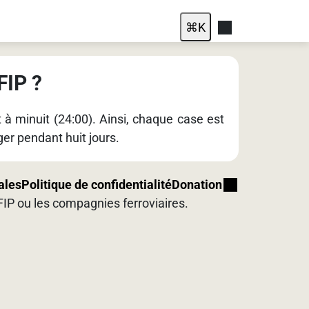
⌘
K
FIP ?
t à minuit (24:00). Ainsi, chaque case est
er pendant huit jours.
ales
Politique de confidentialité
Donation
e FIP ou les compagnies ferroviaires.