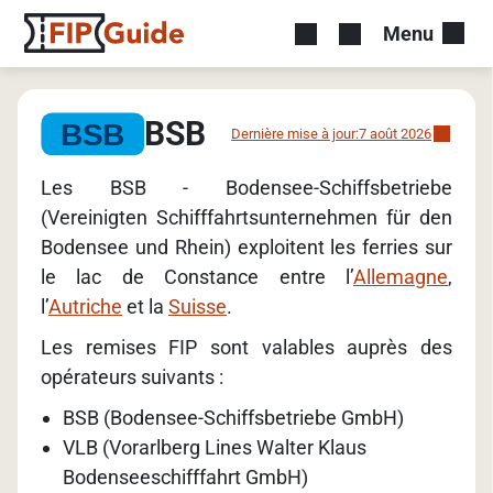
Menu
BSB
Dernière mise à jour:
7 août 2026
Les BSB - Bodensee-Schiffsbetriebe
(Vereinigten Schifffahrtsunternehmen für den
Bodensee und Rhein) exploitent les ferries sur
le lac de Constance entre l’
Allemagne
,
l’
Autriche
et la
Suisse
.
Les remises FIP sont valables auprès des
opérateurs suivants :
BSB (Bodensee-Schiffsbetriebe GmbH)
VLB (Vorarlberg Lines Walter Klaus
Bodenseeschifffahrt GmbH)