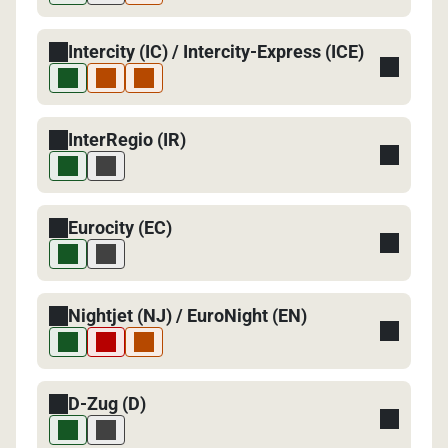
Intercity (IC) / Intercity-Express (ICE)
InterRegio (IR)
Eurocity (EC)
Nightjet (NJ) / EuroNight (EN)
D-Zug (D)