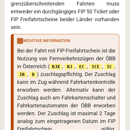
grenzüberschreitenden Fahrten muss
entweder ein durchgängiges FIP 50 Ticket oder
FIP Freifahrtscheine beider Länder vorhanden
sein.
WICHTIGE INFORMATION
Bei der Fahrt mit FIP Freifahrtschein ist die
Nutzung von Fernverkehrszügen der ÖBB
in Österreich (
,
,
,
,
,
RJX
RJ
EC
ICE
IC
,
) zuschlagspflichtig. Der Zuschlag
IR
D
kann im Zug während Fahrkartenkontrolle
erworben werden. Alternativ kann der
Zuschlag auch am Fahrkartenschalter und
Fahrkartenautomaten der ÖBB erworben
werden. Der Zuschlag ist maximal 2 Tage
analog zum eingetragenen Datum im FIP
Freifahrtschein gültig.